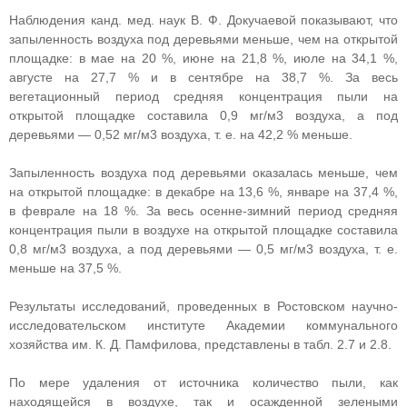
Наблюдения канд. мед. наук В. Ф. Докучаевой показывают, что
запыленность воздуха под деревьями меньше, чем на открытой
площадке: в мае на 20 %, июне на 21,8 %, июле на 34,1 %,
августе на 27,7 % и в сентябре на 38,7 %. За весь
вегетационный период средняя концентрация пыли на
открытой площадке составила 0,9 мг/м3 воздуха, а под
деревьями — 0,52 мг/м3 воздуха, т. е. на 42,2 % меньше.
Запыленность воздуха под деревьями оказалась меньше, чем
на открытой площадке: в декабре на 13,6 %, январе на 37,4 %,
в феврале на 18 %. За весь осенне-зимний период средняя
концентрация пыли в воздухе на открытой площадке составила
0,8 мг/м3 воздуха, а под деревьями — 0,5 мг/м3 воздуха, т. е.
меньше на 37,5 %.
Результаты исследований, проведенных в Ростовском научно-
исследовательском институте Академии коммунального
хозяйства им. К. Д. Памфилова, представлены в табл. 2.7 и 2.8.
По мере удаления от источника количество пыли, как
находящейся в воздухе, так и осажденной зелеными