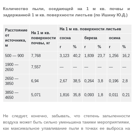
Количество пыли, оседающей на 1 м кв. почвы и
задержанной 1 м кв. поверхности листьев (по Ишину Ю.Д.)
На 1 м кв. поверхности листьев
Расстояние
На 1 м кв.
от
поверхности
сосна
береза
осина
источника,
почвы, кг
м
г
%
г
%
г
%
500 — 900
7,768
3,123
40,2
1,839
23,7
1,256
16,2
1900 —
7,557
—
—
—
—
—
—
2650
2650 —
6,94
2,67
38,5
0,264
3,8
0,196
2,8
3850
3850 —
5,071
1,816
35,8
0,093
1,8
0,011
0,21
4650
Не следует, конечно, забывать, что степень запыленности
воздуха может быть сильно уменьшена такими мероприятиями,
как максимальное улавливание пыли в точках ее выброса на