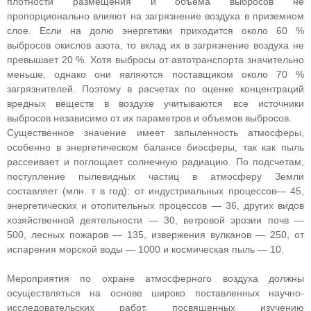
плотности размещения и объема выбросов не
пропорционально влияют на загрязнение воздуха в приземном
слое. Если на долю энергетики приходится около 60 %
выбросов окислов азота, то вклад их в загрязнение воздуха не
превышает 20 %. Хотя выбросы от автотранспорта значительно
меньше, однако они являются поставщиком около 70 %
загрязнителей. Поэтому в расчетах по оценке концентраций
вредных веществ в воздухе учитываются все источники
выбросов независимо от их параметров и объемов выбросов.
Существенное значение имеет запыленность атмосферы,
особенно в энергетическом балансе биосферы, так как пыль
рассеивает и поглощает солнечную радиацию. По подсчетам,
поступление пылевидных частиц в атмосферу Земли
составляет (млн. т в год): от индустриальных процессов— 45,
энергетических и отопительных процессов — 36, других видов
хозяйственной деятельности — 30, ветровой эрозии почв —
500, лесных пожаров — 135, извержения вулканов — 250, от
испарения морской воды — 1000 и космическая пыль — 10.
Мероприятия по охране атмосферного воздуха должны
осуществляться на основе широко поставленных научно-
исследовательских работ, посвященных изучению