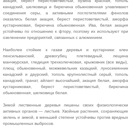
акация, берест перистоветвистый, бузина красная, тополь
канадский, шелковица и бирючина обыкновенная улавливают
соединения серы, а активными поглотителями фенолов
оказались белая акация, берест перистоветвистый, аморфа
кустарниковая, бирючина обыкновенная. Ива, белая акация
устойчивы по отношению к фтору, поэтому их используют при
озеленении предприятий, связанных с алюминием.
Наиболее стойкие к газам деревья и кустарники: клен
пенсильванский, древогубец плетевидный, лещина
манчжурская, гледиция трехколючковая, крыжовник (все виды),
плющ обыкновенный, можжевельник казацкий, луносемянник
канадский и даурский, тополь крупнолистный серый, тополь
канадский, гранат, айлант высочайший, акация белая, аморфа
кустарниковая, берест перистоветвистый, бирючина
обыкновенная, шелковица белая.
Зимой лиственные деревья лишены своих физиологически
активных органов — листьев. Хвойные растения, сохраняющие
зелень и зимой, в меньшей степени устойчивы против вредных
промышленных выбросов.