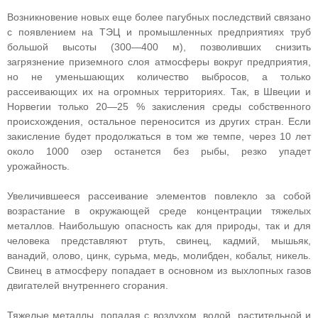
Возникновение новых еще более пагубных последствий связано
с появлением на ТЭЦ и промышленных предприятиях труб
большой высоты (300—400 м), позволивших снизить
загрязнение приземного слоя атмосферы вокруг предприятия,
но не уменьшающих количество выбросов, а только
рассеивающих их на огромных территориях. Так, в Швеции и
Норвегии только 20—25 % закисления среды собственного
происхождения, остальное переносится из других стран. Если
закисление будет продолжаться в том же темпе, через 10 лет
около 1000 озер останется без рыбы, резко упадет
урожайность.
Увеличившееся рассеивание элементов повлекло за собой
возрастание в окружающей среде концентрации тяжелых
металлов. Наибольшую опасность как для природы, так и для
человека представляют ртуть, свинец, кадмий, мышьяк,
ванадий, олово, цинк, сурьма, медь, молибден, кобальт, никель.
Свинец в атмосферу попадает в основном из выхлопных газов
двигателей внутреннего сгорания.
Тяжелые металлы, попадая с воздухом, водой, растительной и