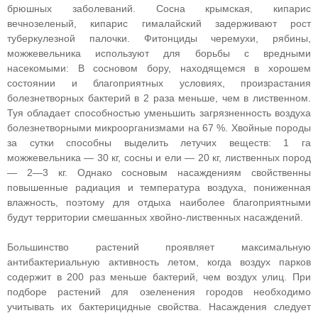
брюшных заболеваний. Сосна крымская, кипарис
вечнозеленый, кипарис гималайский задерживают рост
туберкулезной палочки. Фитонциды черемухи, рябины,
можжевельника используют для борьбы с вредными
насекомыми: В сосновом бору, находящемся в хорошем
состоянии и благоприятных условиях, произрастания
болезнетворных бактерий в 2 раза меньше, чем в лиственном.
Туя обладает способностью уменьшить загрязненность воздуха
болезнетворными микроорганизмами на 67 %. Хвойные породы
за сутки способны выделить летучих веществ: 1 га
можжевельника — 30 кг, сосны и ели — 20 кг, лиственных пород
— 2—3 кг. Однако сосновым насаждениям свойственны
повышенные радиация и температура воздуха, пониженная
влажность, поэтому для отдыха наиболее благоприятными
будут территории смешанных хвойно-лиственных насаждений.
Большинство растений проявляет максимальную
антибактериальную активность летом, когда воздух парков
содержит в 200 раз меньше бактерий, чем воздух улиц. При
подборе растений для озеленения городов необходимо
учитывать их бактерицидные свойства. Насаждения следует