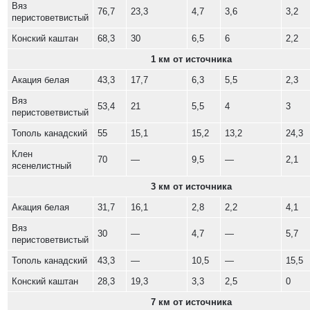
Вяз
76,7
23,3
4,7
3,6
3,2
перистоветвистый
Конский каштан
68,3
30
6,5
6
2,2
1 км от источника
Акация белая
43,3
17,7
6,3
5,5
2,3
Вяз
53,4
21
5,5
4
3
перистоветвистый
Тополь канадский
55
15,1
15,2
13,2
24,3
Клен
70
—
9,5
—
2,1
ясенелистный
3 км от источника
Акация белая
31,7
16,1
2,8
2,2
4,1
Вяз
30
—
4,7
—
5,7
перистоветвистый
Тополь канадский
43,3
—
10,5
—
15,5
Конский каштан
28,3
19,3
3,3
2,5
0
7 км от источника