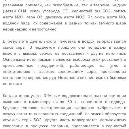
различные примеси, как газообразные, так и твердые, жидкие
(метан CH4, окись углерода CO, сернистый газ SO2, закись
азота N2O, озон O3, двуокись азота NO2, Rr, окись азота NO,
водяной пар). Их содержание в разных точках земного шара
неодинаково и непостоянно.
В результате деятельности человека в воздух выбрасывается
окись серы. В недалеком прошлом она попадала в воздух
вместе с дымом, сейчас ее поставляют и другие источники.
Основными источниками являются выбросы электростанций и
промышленных предприятий, работающие на угле и
нефтетопливе с высоким содержанием серы, производства
металлов из сернистых руд. Немалое значение имеют бытовые
источники.
Каждая тонна угля с 3 %-ным содержанием серы при сжигании
выделяет в атмосферу около 60 кг сернистого ангидрида.
Крупная тепловая электростанция ежедневно выбрасывает в
воздух сотни тонн сернистых соединений. Из окисей образуется
двуокись серы SО2, другая часть подвергается дальнейшему
окислению в процессе сгорания, превращается в сернистый