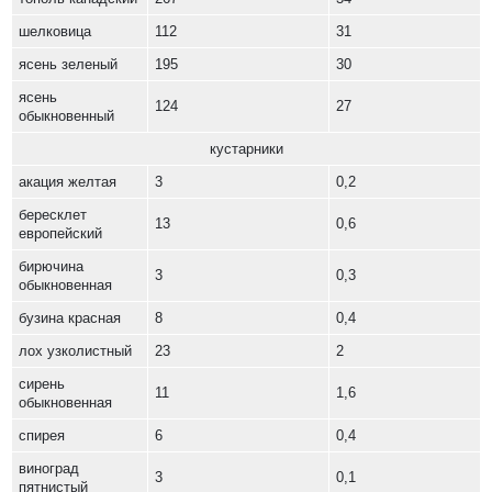
шелковица
112
31
ясень зеленый
195
30
ясень
124
27
обыкновенный
кустарники
акация желтая
3
0,2
бересклет
13
0,6
европейский
бирючина
3
0,3
обыкновенная
бузина красная
8
0,4
лох узколистный
23
2
сирень
11
1,6
обыкновенная
спирея
6
0,4
виноград
3
0,1
пятнистый