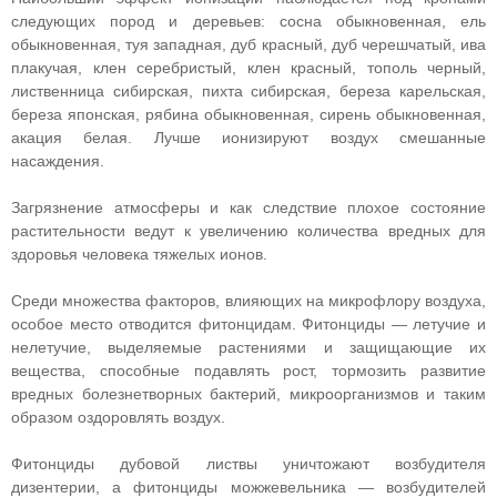
следующих пород и деревьев: сосна обыкновенная, ель
обыкновенная, туя западная, дуб красный, дуб черешчатый, ива
плакучая, клен серебристый, клен красный, тополь черный,
лиственница сибирская, пихта сибирская, береза карельская,
береза японская, рябина обыкновенная, сирень обыкновенная,
акация белая. Лучше ионизируют воздух смешанные
насаждения.
Загрязнение атмосферы и как следствие плохое состояние
растительности ведут к увеличению количества вредных для
здоровья человека тяжелых ионов.
Среди множества факторов, влияющих на микрофлору воздуха,
особое место отводится фитонцидам. Фитонциды — летучие и
нелетучие, выделяемые растениями и защищающие их
вещества, способные подавлять рост, тормозить развитие
вредных болезнетворных бактерий, микроорганизмов и таким
образом оздоровлять воздух.
Фитонциды дубовой листвы уничтожают возбудителя
дизентерии, а фитонциды можжевельника — возбудителей