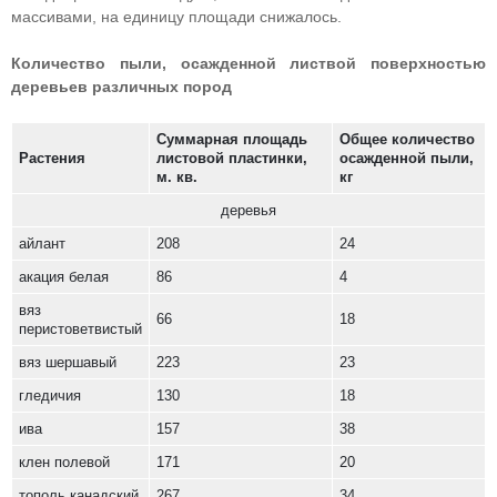
массивами, на единицу площади снижалось.
Количество пыли, осажденной листвой поверхностью
деревьев различных пород
Суммарная площадь
Общее количество
Растения
листовой пластинки,
осажденной пыли,
м. кв.
кг
деревья
айлант
208
24
акация белая
86
4
вяз
66
18
перистоветвистый
вяз шершавый
223
23
гледичия
130
18
ива
157
38
клен полевой
171
20
тополь канадский
267
34