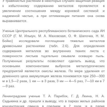
У травянистых растений в некоторых случаях защитная реакция
к избыточному содержанию металлов проявляется в
увеличении соотношения между корневой системой и
надземной частью, а при оптимизации питания она снова
выравнивается.
Ученые Центрального республиканского ботанического сада АН
СССР (Г. М. Илькун, М. А. Маховская, О. Ф. Шапочка, Н. М.
Бойко) исследовали поглощение тяжелых металлов
древесными растениями (табл. 2.6). Для определения
содержания металлов во внутренних тканях листа с
поверхности листьев тщательно смывали осевшую пыль.
Полученные результаты позволяют сделать вывод, что
основными компонентами выбросов металлургических
предприятий являются окислы железа. По мере удаления от
доменного цеха аккумуляция железа понижается при 250—300
м в 1,5—2 раза, 1 км — в 3 раза, 3 км — 4—5 раз, 7—10 км в 7
—9 раз.
Ленинградские ученые Т. А. Парибок, Г. Д. Леина, Н. А.
Садыкина и др. пришли к выводу, что в парках жилых районов
концентрация свинца в среднем в 2 раза, а в парке