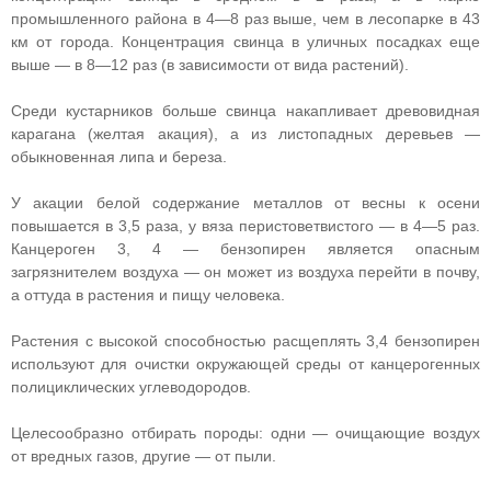
промышленного района в 4—8 раз выше, чем в лесопарке в 43
км от города. Концентрация свинца в уличных посадках еще
выше — в 8—12 раз (в зависимости от вида растений).
Среди кустарников больше свинца накапливает древовидная
карагана (желтая акация), а из листопадных деревьев —
обыкновенная липа и береза.
У акации белой содержание металлов от весны к осени
повышается в 3,5 раза, у вяза перистоветвистого — в 4—5 раз.
Канцероген 3, 4 — бензопирен является опасным
загрязнителем воздуха — он может из воздуха перейти в почву,
а оттуда в растения и пищу человека.
Растения с высокой способностью расщеплять 3,4 бензопирен
используют для очистки окружающей среды от канцерогенных
полициклических углеводородов.
Целесообразно отбирать породы: одни — очищающие воздух
от вредных газов, другие — от пыли.