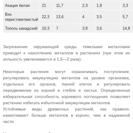
Акация белая
21
11,7
2,3
1,8
3,3
Вяз
22,3
13,6
4
3,5
5,7
перистоветвистый
Тополь канадский
10,3
7
3,8
3,6
14,8
Загрязнение окружающей среды тяжелыми металлами
приводит к накоплению металлов в растениях (при этом их
зольность увеличивается в 1,5—2 раза).
Некоторые растения могут ограничивать поступление,
регулировать аккумуляцию металлов на уровне организма,
отдельных его органов, тканей клеток и регулировать
передвижение из корней в стебли и листья. Определенная
избирательная способность корневого поглощения позволяет
растению избегать избыточной аккумуляции металлов.
Устойчивые виды древесных растений, как правило,
накапливают больше металлов в корнях, чем в надземной
части.