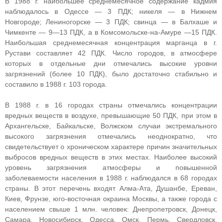
В 1988 г. наибольшее среднемесячное содержание кадмия
наблюдалось в Одессе — 3 ПДК; никеля — в Нижнем
Новгороде; Лениногорске — 3 ПДК; свинца — в Балхаше и
Чимкенте — 9—13 ПДК, а в Комсомольске-на-Амуре —15 ПДК.
Наибольшая среднемесячная концентрация марганца в г.
Рустави составляет 42 ПДК. Число городов, в атмосфере
которых в отдельные дни отмечались высокие уровни
загрязнений (более 10 ПДК), было достаточно стабильно и
составило в 1988 г. 103 города.
В 1988 г. в 16 городах страны отмечались концентрации
вредных веществ в воздухе, превышающие 50 ПДК, при этом в
Архангельске, Байкальске, Волжском случаи экстремального
высокого загрязнения отмечались неоднократно, что
свидетельствует о хроническом характере причин значительных
выбросов вредных веществ в этих местах. Наиболее высокий
уровень загрязнения атмосферы и повышенной
заболеваемости населения в 1988 г. наблюдался в 68 городах
страны. В этот перечень входят Алма-Ата, Душанбе, Ереван,
Киев, Фрунзе, юго-восточная окраина Москвы, а также города с
населением свыше 1 млн. человек: Днепропетровск, Донецк,
Самара, Новосибирск, Одесса, Омск, Пермь, Свердловск,