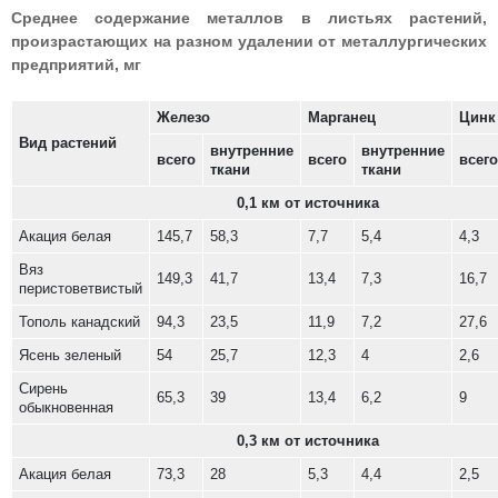
Среднее содержание металлов в листьях растений,
произрастающих на разном удалении от металлургических
предприятий, мг
Железо
Марганец
Цинк
Вид растений
внутренние
внутренние
всего
всего
всего
ткани
ткани
0,1 км от источника
Акация белая
145,7
58,3
7,7
5,4
4,3
Вяз
149,3
41,7
13,4
7,3
16,7
перистоветвистый
Тополь канадский
94,3
23,5
11,9
7,2
27,6
Ясень зеленый
54
25,7
12,3
4
2,6
Сирень
65,3
39
13,4
6,2
9
обыкновенная
0,3 км от источника
Акация белая
73,3
28
5,3
4,4
2,5