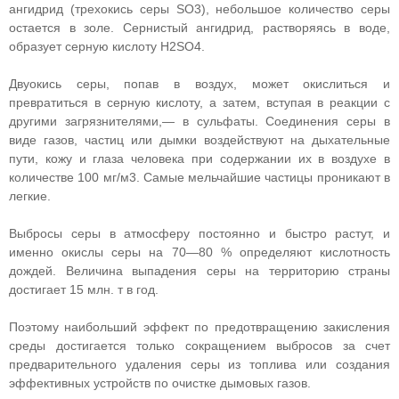
ангидрид (трехокись серы SO3), небольшое количество серы
остается в золе. Сернистый ангидрид, растворяясь в воде,
образует серную кислоту H2SO4.
Двуокись серы, попав в воздух, может окислиться и
превратиться в серную кислоту, а затем, вступая в реакции с
другими загрязнителями,— в сульфаты. Соединения серы в
виде газов, частиц или дымки воздействуют на дыхательные
пути, кожу и глаза человека при содержании их в воздухе в
количестве 100 мг/м3. Самые мельчайшие частицы проникают в
легкие.
Выбросы серы в атмосферу постоянно и быстро растут, и
именно окислы серы на 70—80 % определяют кислотность
дождей. Величина выпадения серы на территорию страны
достигает 15 млн. т в год.
Поэтому наибольший эффект по предотвращению закисления
среды достигается только сокращением выбросов за счет
предварительного удаления серы из топлива или создания
эффективных устройств по очистке дымовых газов.