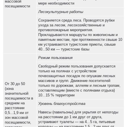
массовой
мере необходимости
посещаемости
Лесокультурные работы
Сохраняется среда леса. Проводятся рубки
ухода за лесом, лесохозяйственные и
противопожарные мероприятия.
Прокладываются маршруты по живописным и
памятным местам, при протяженности свыше 10
км устраиваются туристские приюты, свыше
40...50 км — туристские базы
Режим пользования
Свободный режим пользования допускается
только на полянах с устройством
почвозащитных посадок по опушкам лесных
массивов и групп. Движение посетителей
От 30 до 50
только по дорожкам, аллеям и лесным тропам,
(зона
составляющим (вместе с полянами отдыха)
значительной
10...15 % территории
посещаемости в
среднем на
Уровень благоустройства
расстоянии
Навесы (павильоны) для укрытия от непогоды
0,5...1,9 км от
на расстоянии до 1 км друг от друга,
зон массовой
устраивают туалеты — на 4...5 га, питьевые
посещаемости,
колодцы — на расстоянии 1,5...2 км друг от