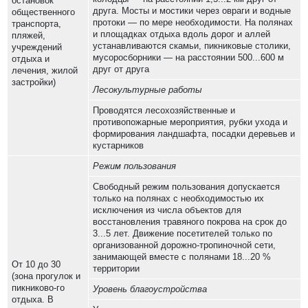
остановок
друга. Мосты и мостики через овраги и водные
общественного
протоки — по мере необходимости. На полянах
транспорта,
и площадках отдыха вдоль дорог и аллей
пляжей,
устанавливаются скамьи, пикниковые столики,
учреждений
мусоросборники — на расстоянии 500...600 м
отдыха и
друг от друга
лечения, жилой
застройки)
Лесокультурные работы
Проводятся лесохозяйственные и
противопожарные мероприятия, рубки ухода и
формирования ландшафта, посадки деревьев и
кустарников
Режим пользования
Свободный режим пользования допускается
только на полянах с необходимостью их
исключения из числа объектов для
восстановления травяного покрова на срок до
3...5 лет. Движение посетителей только по
организованной дорожно-тропиночной сети,
занимающей вместе с полянами 18...20 %
От 10 до 30
территории
(зона прогулок и
пикниково-го
Уровень благоустройства
отдыха. В