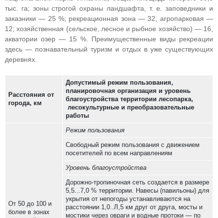
тыс. га; зоны строгой охраны ландшафта, т. е. заповедники и
заказники — 25 %; рекреационная зона — 32; агропарковая —
12; хозяйственная (сельское, лесное и рыбное хозяйство) — 16,
акватории озер — 15 %. Преимущественные виды рекреации
здесь — познавательный туризм и отдых в уже существующих
деревнях.
Допустимый режим пользования,
планировочная организация и уровень
Расстояния от
благоустройства территории лесопарка,
города, км
лесокультурные и преобразовательные
работы
Режим пользования
Свободный режим пользования с движением
посетителей по всем направлениям
Уровень благоустройства
Дорожно-тропиночная сеть создается в размере
5,5...7,0 % территории. Навесы (павильоны) для
укрытия от непогоды устанавливаются на
От 50 до 100 и
расстоянии 1,0..Л,5 км друг от друга, мосты и
более в зонах
мостики через овраги и водные протоки — по