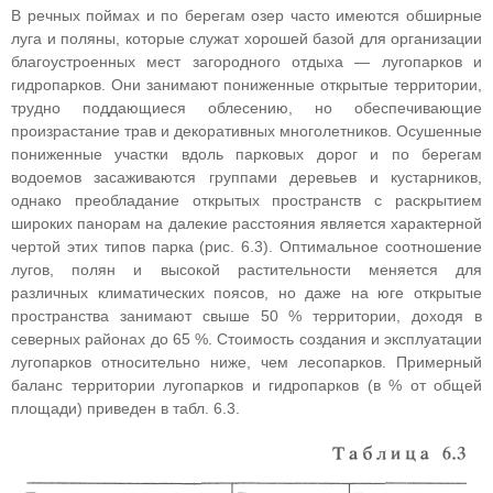
В речных поймах и по берегам озер часто имеются обширные
луга и поляны, которые служат хорошей базой для организации
благоустроенных мест загородного отдыха — лугопарков и
гидропарков. Они занимают пониженные открытые территории,
трудно поддающиеся облесению, но обеспечивающие
произрастание трав и декоративных многолетников. Осушенные
пониженные участки вдоль парковых дорог и по берегам
водоемов засаживаются группами деревьев и кустарников,
однако преобладание открытых пространств с раскрытием
широких панорам на далекие расстояния является характерной
чертой этих типов парка (рис. 6.3). Оптимальное соотношение
лугов, полян и высокой растительности меняется для
различных климатических поясов, но даже на юге открытые
пространства занимают свыше 50 % территории, доходя в
северных районах до 65 %. Стоимость создания и эксплуатации
лугопарков относительно ниже, чем лесопарков. Примерный
баланс территории лугопарков и гидропарков (в % от общей
площади) приведен в табл. 6.3.