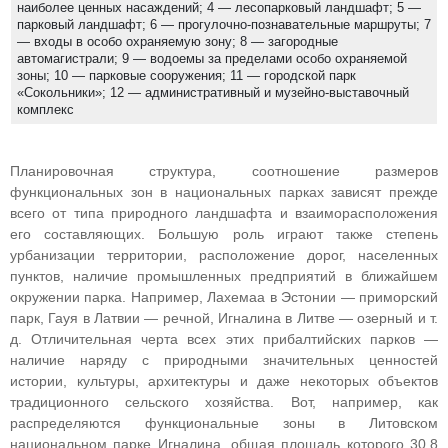
наиболее ценных насаждений; 4 — лесопарковый ландшафт; 5 —
парковый ландшафт; 6 — прогулочно-познавательные маршруты; 7
— входы в особо охраняемую зону; 8 — загородные
автомагистрали; 9 — водоемы за пределами особо охраняемой
зоны; 10 — парковые сооружения; 11 — городской парк
«Сокольники»; 12 — административный и музейно-выставочный
комплекс
Планировочная структура, соотношение размеров
функциональных зон в национальных парках зависят прежде
всего от типа природного ландшафта и взаиморасположения
его составляющих. Большую роль играют также степень
урбанизации территории, расположение дорог, населенных
пунктов, наличие промышленных предприятий в ближайшем
окружении парка. Например, Лахемаа в Эстонии — приморский
парк, Гауя в Латвии — речной, Игналина в Литве — озерный и т.
д. Отличительная черта всех этих прибалтийских парков —
наличие наряду с природными значительных ценностей
истории, культуры, архитектуры и даже некоторых объектов
традиционного сельского хозяйства. Вот, например, как
распределяются функциональные зоны в Литовском
национальном парке Игналина, общая площадь которого 30,8