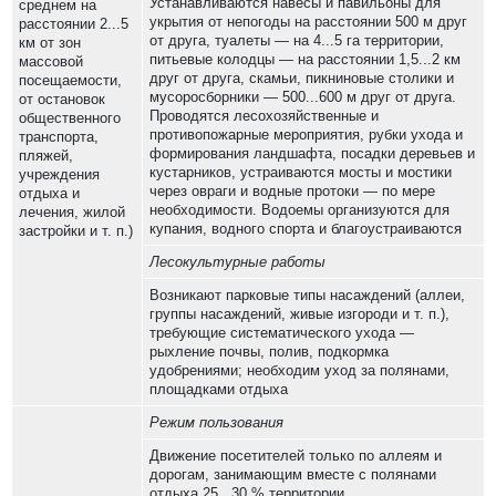
Устанавливаются навесы и павильоны для
среднем на
укрытия от непогоды на расстоянии 500 м друг
расстоянии 2...5
от друга, туалеты — на 4...5 га территории,
км от зон
питьевые колодцы — на расстоянии 1,5...2 км
массовой
друг от друга, скамьи, пикниновые столики и
посещаемости,
мусоросборники — 500...600 м друг от друга.
от остановок
Проводятся лесохозяйственные и
общественного
противопожарные мероприятия, рубки ухода и
транспорта,
формирования ландшафта, посадки деревьев и
пляжей,
кустарников, устраиваются мосты и мостики
учреждения
через овраги и водные протоки — по мере
отдыха и
необходимости. Водоемы организуются для
лечения, жилой
купания, водного спорта и благоустраиваются
застройки и т. п.)
Лесокультурные работы
Возникают парковые типы насаждений (аллеи,
группы насаждений, живые изгороди и т. п.),
требующие систематического ухода —
рыхление почвы, полив, подкормка
удобрениями; необходим уход за полянами,
площадками отдыха
Режим пользования
Движение посетителей только по аллеям и
дорогам, занимающим вместе с полянами
отдыха 25...30 % территории