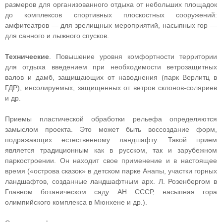
размеров для организованного отдыха от небольших площадок
до комплексов спортивных плоскостных сооружений:
амфитеатров — для зрелищных мероприятий, насыпных гор —
для санного и лыжного спусков.
Технические
. Повышение уровня комфортности территории
для отдыха введением при необходимости ветрозащитных
валов и дамб, защищающих от наводнения (парк Верлитц в
ГДР), инсолируемых, защищенных от ветров склонов-соляриев
и др.
Приемы пластической обработки рельефа определяются
замыслом проекта. Это может быть воссоздание форм,
подражающих естественному ландшафту. Такой прием
является традиционным как в русском, так и зарубежном
паркостроении. Он находит свое применение и в настоящее
время («острова сказок» в детском парке Анапы, участки горных
ландшафтов, созданные ландшафтным арх. Л. Розенбергом в
Главном ботаническом саду АН СССР, насыпная гора
олимпийского комплекса в Мюнхене и др.).