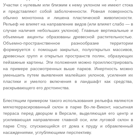
Участки с нулевым или близким к нему уклоном не имеют стока
и представляют собой заболоченности. Ровная поверхность
обычно монотонна и лишена пластической живописности.
Рельеф не влияет на направление видов (или влияет слабо — в
случае наличия небольших уклонов). Главные вертикальные и
объемные акценты образованы древесной растительностью.
Объемно-пространственное разнообразие территории
формируется с помощью закрытых, полуоткрытых массивов,
древесных групп и открытых пространств полян, образующих
пейзажные картины. Эти положения можно проиллюстрировать
на примере рассмотренных выше парков. Инертность можно
уменьшить путем выявления малейших уклонов, усиления их
пластики и умелого включения в ландшафт как средства,
раскрывающего его достоинства.
Блестящим примером такого использования рельефа являются
мягкотеррасированный склон в парке Во-ле-Виконт, насыпная
терраса перед дворцом в Версале, выделяющая его центр и
усиливающая направление главной оси, или луговой склон в
парке Стоу, спускающийся от дома к пруду и обрамленный
насаждениями, углубляющими перспективу.