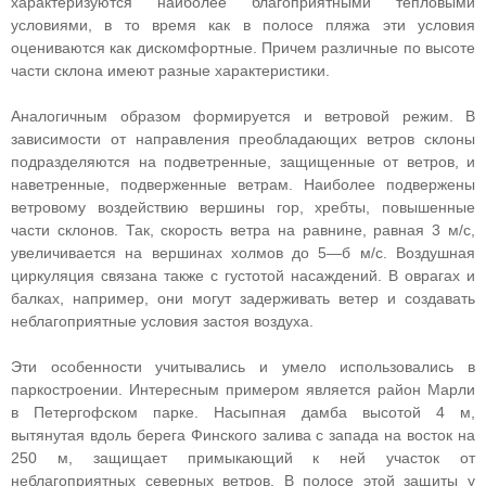
характеризуются наиболее благоприятными тепловыми
условиями, в то время как в полосе пляжа эти условия
оцениваются как дискомфортные. Причем различные по высоте
части склона имеют разные характеристики.
Аналогичным образом формируется и ветровой режим. В
зависимости от направления преобладающих ветров склоны
подразделяются на подветренные, защищенные от ветров, и
наветренные, подверженные ветрам. Наиболее подвержены
ветровому воздействию вершины гор, хребты, повышенные
части склонов. Так, скорость ветра на равнине, равная 3 м/с,
увеличивается на вершинах холмов до 5—б м/с. Воздушная
циркуляция связана также с густотой насаждений. В оврагах и
балках, например, они могут задерживать ветер и создавать
неблагоприятные условия застоя воздуха.
Эти особенности учитывались и умело использовались в
паркостроении. Интересным примером является район Марли
в Петергофском парке. Насыпная дамба высотой 4 м,
вытянутая вдоль берега Финского залива с запада на восток на
250 м, защищает примыкающий к ней участок от
неблагоприятных северных ветров. В полосе этой защиты у