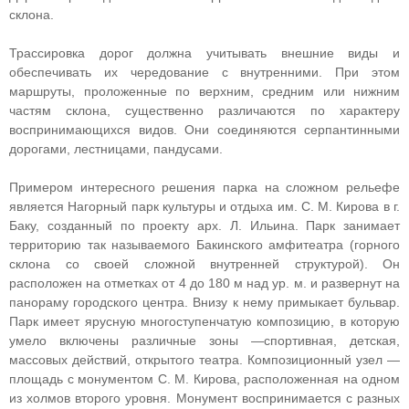
склона.
Трассировка дорог должна учитывать внешние виды и
обеспечивать их чередование с внутренними. При этом
маршруты, проложенные по верхним, средним или нижним
частям склона, существенно различаются по характеру
воспринимающихся видов. Они соединяются серпантинными
дорогами, лестницами, пандусами.
Примером интересного решения парка на сложном рельефе
является Нагорный парк культуры и отдыха им. С. М. Кирова в г.
Баку, созданный по проекту арх. Л. Ильина. Парк занимает
территорию так называемого Бакинского амфитеатра (горного
склона со своей сложной внутренней структурой). Он
расположен на отметках от 4 до 180 м над ур. м. и развернут на
панораму городского центра. Внизу к нему примыкает бульвар.
Парк имеет ярусную многоступенчатую композицию, в которую
умело включены различные зоны —спортивная, детская,
массовых действий, открытого театра. Композиционный узел —
площадь с монументом С. М. Кирова, расположенная на одном
из холмов второго уровня. Монумент воспринимается с разных