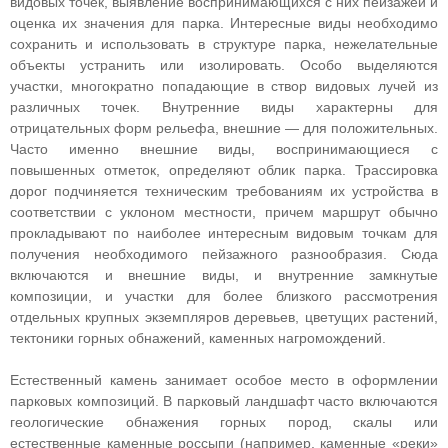
видовых точек, выявление воспринимающихся с них пейзажей и
оценка их значения для парка. Интересные виды необходимо
сохранить и использовать в структуре парка, нежелательные
объекты устранить или изолировать. Особо выделяются
участки, многократно попадающие в створ видовых лучей из
различных точек. Внутренние виды характерны для
отрицательных форм рельефа, внешние — для положительных.
Часто именно внешние виды, воспринимающиеся с
повышенных отметок, определяют облик парка. Трассировка
дорог подчиняется техническим требованиям их устройства в
соответствии с уклоном местности, причем маршрут обычно
прокладывают по наиболее интересным видовым точкам для
получения необходимого пейзажного разнообразия. Сюда
включаются и внешние виды, и внутренние замкнутые
композиции, и участки для более близкого рассмотрения
отдельных крупных экземпляров деревьев, цветущих растений,
тектоники горных обнажений, каменных нагромождений.
Естественный камень занимает особое место в оформлении
парковых композиций. В парковый ландшафт часто включаются
геологические обнажения горных пород, скалы или
естественные каменные россыпи (например, каменные «реки»