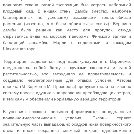
подножия склона южной экспозиции был устроен небольшой
плодовый сад. В нишах стены дамбы (местах, наиболее
благоприятных по условиям) высаживали теплолюбивые
растения (известно, что были абрикосы и сливы). Вершина
дамбы была решена как место для прогулок, откуда
открывались виды на морские панорамы Финского залива и
блестящий ансамбль Марли с водоемами и каскадом
Шахматная гора.
Территория, выделенная под парк культуры в г. Воронеже,
представляла собой балку с крутыми склонами и густой
растительностью, что затрудняло ее проветриваемость и
создавало неблагоприятные для отдыха условия. Авторы
проекта (М. Коржев и М. Прохорова) предусмотрели на склонах
систему просек, идущих в направлении преобладающих ветров,
и тем самым обеспечили нормальную аэрацию территории.
В условиях сложного рельефа формируются определенные
почвенно-гидрологические условия. Склоны теряют
значительную часть выпадающих осадков из-за поверхностного
стока и плохо сохраняют снежный покров, одновременно