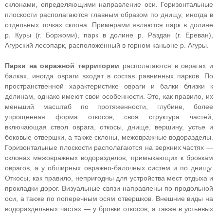
склонами, определяющими направление оси. Горизонтальные
плоскости располагаются главным образом по днищу, иногда в
отдельных точках склона. Примерами являются парк в долине
р. Куры (г. Боржоми), парк в долине р. Раздан (г. Ереван),
Агурский лесопарк, расположенный в горном каньоне р. Агуры.
Парки на овражной территории
располагаются в оврагах и
балках, иногда овраги входят в состав равнинных парков. По
пространственной характеристике овраги и балки близки к
долинам, однако имеют свои особенности. Это, как правило, их
меньший масштаб по протяженности, глубине, более
упрощенная форма откосов, своя структура частей,
включающая ствол оврага, откосы, днище, вершину, устье и
боковые отвершки, а также склоны, межовражные водоразделы.
Горизонтальные плоскости располагаются на верхних частях —
склонах межовражных водоразделов, примыкающих к бровкам
оврагов, а у обширных овражно-балочных систем и по днищу.
Откосы, как правило, непригодны для устройства мест отдыха и
прокладки дорог. Визуальные связи направлены по продольной
оси, а также по поперечным осям отвершков. Внешние виды на
водораздельных частях — у бровки откосов, а также в устьевых