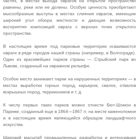
частях, в местах выхода оврагов на открытое пространство
равнины, реки или ее долины. Особую ценность приобретают
мысообразные выступы в местах слияния оврагов, имеющие
широкий угол обзора местности и дающие возможность
восприятия композиций оврага с верхних точек открытого
пространства.
В настоящее время под парковые территории осваиваются
овраги в ряде городов нашей страны (например, в Волгограде).
Один из красивейших парков страны — Стрыйский парк во
Львове, созданный на овражном рельефе.
Особое место занимают парки на нарушенных территориях — в
местах выработки горных пород, карьеров, свалок, отвалов
вскрышных пород, террикоников и т. д.
К числу первых таких парков можно отнести Бют-Шомон в
Париже, созданный еще в 1864—1867 гг. на месте каменоломни
и в настоящее время являющийся образцом ландшафтного
искусства.
Широкий масштаб промышленных разработок и интенсивная