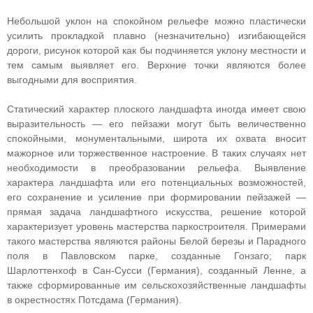
Небольшой уклон на спокойном рельефе можно пластически
усилить прокладкой плавно (незначительно) изгибающейся
дороги, рисунок которой как бы подчиняется уклону местности и
тем самым выявляет его. Верхние точки являются более
выгодными для восприятия.
Статический характер плоского ландшафта иногда имеет свою
выразительность — его пейзажи могут быть величественно
спокойными, монументальными, широта их охвата вносит
мажорное или торжественное настроение. В таких случаях нет
необходимости в преобразовании рельефа. Выявление
характера ландшафта или его потенциальных возможностей,
его сохранение и усиление при формировании пейзажей —
прямая задача ландшафтного искусства, решение которой
характеризует уровень мастерства паркостроителя. Примерами
такого мастерства являются районы Белой березы и Парадного
поля в Павловском парке, созданные Гонзаго; парк
Шарлоттенхоф в Сан-Сусси (Германия), созданный Ленне, а
также сформированные им сельскохозяйственные ландшафты
в окрестностях Потсдама (Германия).