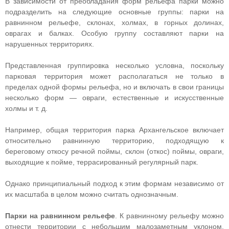
В зависимости от преобладания форм рельефа парки можно
подразделить на следующие основные группы: парки на
равнинном рельефе, склонах, холмах, в горных долинах,
оврагах и балках. Особую группу составляют парки на
нарушенных территориях.
Представленная группировка несколько условна, поскольку
парковая территория может располагаться не только в
пределах одной формы рельефа, но и включать в свои границы
несколько форм — овраги, естественные и искусственные
холмы и т. д.
Например, общая территория парка Архангельское включает
относительно равнинную территорию, подходящую к
береговому откосу речной поймы, склон (откос) поймы, овраги,
выходящие к пойме, террасированный регулярный парк.
Однако принципиальный подход к этим формам независимо от
их масштаба в целом можно считать однозначным.
Парки на равнинном рельефе
. К равнинному рельефу можно
отнести территории с небольшим малозаметным уклоном.