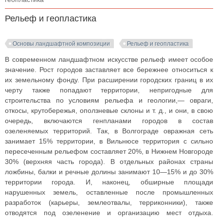
Рельеф и геопластика
Основы ландшафтной композиции
Рельеф и геопластика
В современном ландшафтном искусстве рельеф имеет особое
значение. Рост городов заставляет все бережнее относиться к
их земельному фонду. При расширении городских границ в их
черту также попадают территории, непригодные для
строительства по условиям рельефа и геологии,— овраги,
откосы, крутобережья, оползневые склоны и т. д., и они, в свою
очередь, включаются генпланами городов в состав
озеленяемых территорий. Так, в Волгограде овражная сеть
занимает 15% территории, в Вильнюсе территория с сильно
пересеченным рельефом составляет 20%, в Нижнем Новгороде
30% (верхняя часть города). В отдельных районах страны
ложбины, балки и речные долины занимают 10—15% и до 30%
территории города. И, наконец, обширные площади
нарушенных земель, оставленные после промышленных
разработок (карьеры, землеотвалы, терриконники), также
отводятся под озеленение и организацию мест отдыха.