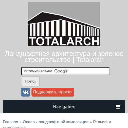
Ландшафтная архитектура и зеленое
строительство | Totalarch
Navigation
Вы здесь
Главная
»
Основы ландшафтной композиции
» Рельеф и
геопластика