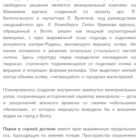
свободного решения является мемориальный комплекс на
Мамаевом кургане, созданный по проекту арх. Я.
Белопольского и скульптора Е. Вучетича, под руководством
ландшафтного арх. Л. Розенберга. Склон Мамаева кургана,
обращенный к Волге, решен как мощный скульптурный
мемориал, с ярко выраженной осью подхода к подножию
монумента матери-Родины, венчающего вершину холма. Не
менее интересно и решение остальных («тыльных») частей
склона. Здесь структуру парка определили насаждения на
террасах, ступенчато поднимающихся от подножия холма к
вершине и вторящих формам рельефа. Они выделяют мягкий
контур объема холма, «читающийся» с городских магистралей.
Планировалось создание внутренних замкнутых мемориальных
узлов, сохраняющих исторический характер мемориала — дота
и захоронений военного времени со своими небольшими
обелисками, от которых маршруты выводили бы к внешним
видам на город и Волгу.
Парки в горной долине
имеют ярко выраженную продольную
ось, проходящую по нижним точкам. Пространство ограничено