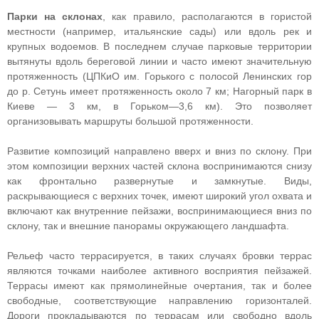
Парки на склонах
, как правило, располагаются в гористой
местности (например, итальянские сады) или вдоль рек и
крупных водоемов. В последнем случае парковые территории
вытянуты вдоль береговой линии и часто имеют значительную
протяженность (ЦПКиО им. Горького с полосой Ленинских гор
до р. Сетунь имеет протяженность около 7 км; Нагорный парк в
Киеве — 3 км, в Горьком—3,6 км). Это позволяет
организовывать маршруты большой протяженности.
Развитие композиций направлено вверх и вниз по склону. При
этом композиции верхних частей склона воспринимаются снизу
как фронтально развернутые и замкнутые. Виды,
раскрывающиеся с верхних точек, имеют широкий угол охвата и
включают как внутренние пейзажи, воспринимающиеся вниз по
склону, так и внешние панорамы окружающего ландшафта.
Рельеф часто террасируется, в таких случаях бровки террас
являются точками наиболее активного восприятия пейзажей.
Террасы имеют как прямолинейные очертания, так и более
свободные, соответствующие направлению горизонталей.
Дороги прокладываются по террасам или свободно вдоль