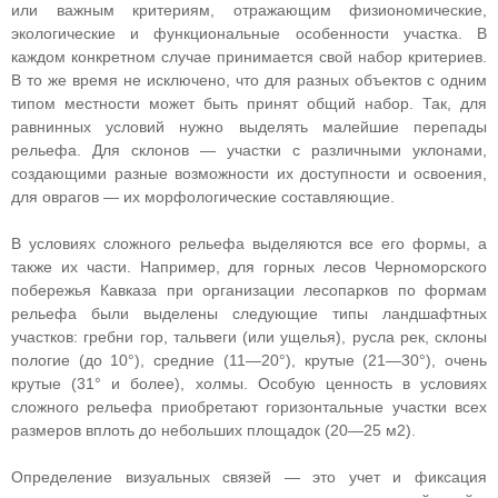
или важным критериям, отражающим физиономические,
экологические и функциональные особенности участка. В
каждом конкретном случае принимается свой набор критериев.
В то же время не исключено, что для разных объектов с одним
типом местности может быть принят общий набор. Так, для
равнинных условий нужно выделять малейшие перепады
рельефа. Для склонов — участки с различными уклонами,
создающими разные возможности их доступности и освоения,
для оврагов — их морфологические составляющие.
В условиях сложного рельефа выделяются все его формы, а
также их части. Например, для горных лесов Черноморского
побережья Кавказа при организации лесопарков по формам
рельефа были выделены следующие типы ландшафтных
участков: гребни гор, тальвеги (или ущелья), русла рек, склоны
пологие (до 10°), средние (11—20°), крутые (21—30°), очень
крутые (31° и более), холмы. Особую ценность в условиях
сложного рельефа приобретают горизонтальные участки всех
размеров вплоть до небольших площадок (20—25 м2).
Определение визуальных связей — это учет и фиксация