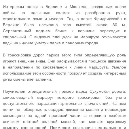
Интересны парки в Берлине и Мюнхене, созданные после
войны на насыпных холмах из разобранных руин,
строительного лома и мусора. Так, в парке Фридрихсхайн в
Берлине была насыпана гора высотой около 30 м.
Серпантинный подъем ближе к вершине переходит в
спиральный. С видовых площадок на маршруте открываются
виды на нижние участки парка и панораму города.
В трассировке дорог парков этого типа определяющую роль
играют внешние виды. Они раскрываются в процессе движения
в направлении по касательной к линии маршрута. Умелое
использование этой особенности позволяет создать интересный
ритм смены впечатлений.
Поучителен отрицательный пример парка Сухумская дорога,
спиралевидный маршрут которого трассирован без учета
поступательного нарастания зрительных впечатлений. На нем
почти нет обзорных площадок, движение машин и пешеходов
совмещено на одной проезжей части, а вершина «забита»
слишком плотной зеленой массой, что мешает круговому
осмотру окрестностей. Примером сочетания центрального и