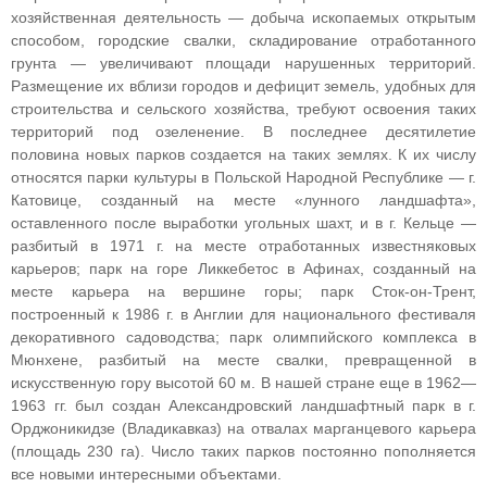
хозяйственная деятельность — добыча ископаемых открытым
способом, городские свалки, складирование отработанного
грунта — увеличивают площади нарушенных территорий.
Размещение их вблизи городов и дефицит земель, удобных для
строительства и сельского хозяйства, требуют освоения таких
территорий под озеленение. В последнее десятилетие
половина новых парков создается на таких землях. К их числу
относятся парки культуры в Польской Народной Республике — г.
Катовице, созданный на месте «лунного ландшафта»,
оставленного после выработки угольных шахт, и в г. Кельце —
разбитый в 1971 г. на месте отработанных известняковых
карьеров; парк на горе Ликкебетос в Афинах, созданный на
месте карьера на вершине горы; парк Сток-он-Трент,
построенный к 1986 г. в Англии для национального фестиваля
декоративного садоводства; парк олимпийского комплекса в
Мюнхене, разбитый на месте свалки, превращенной в
искусственную гору высотой 60 м. В нашей стране еще в 1962—
1963 гг. был создан Александровский ландшафтный парк в г.
Орджоникидзе (Владикавказ) на отвалах марганцевого карьера
(площадь 230 га). Число таких парков постоянно пополняется
все новыми интересными объектами.