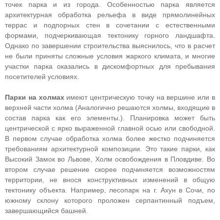
точек парка и из города. Особенностью парка является
архитектурная обработка рельефа в виде прямолинейных
террас и подпорных стен в сочетании с естественными
формами, подчеркивающая тектонику горного ландшафта.
Однако по завершении строительства выяснилось, что в расчет
не были приняты сложные условия жаркого климата, и многие
участки парка оказались в дискомфортных для пребывания
посетителей условиях.
Парки на холмах
имеют центрическую точку на вершине или в
верхней части холма (Аналогично решаются холмы, входящие в
состав парка как его элементы.). Планировка может быть
центрической с ярко выраженной главной осью или свободной.
В первом случае обработка холма более жестко подчиняется
требованиям архитектурной композиции. Это такие парки, как
Высокий Замок во Львове, Холм освобождения в Пловдиве. Во
втором случае решение скорее подчиняется возможностям
территории, не внося конструктивных изменений в общую
тектонику объекта. Например, лесопарк на г. Ахун в Сочи, по
южному склону которого проложен серпантинный подъем,
завершающийся башней.