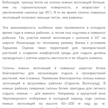
Бобохидзе, приход тепла на склоны южных экспозиций больше,
чем на горизонтальную поверхность, и возрастает с
увеличением наклона (до 45°). В то же время склоны северных
экспозиций получают меньше тепла, чем равнины.
Эта закономерность особенно ярко проявляется в холодное
время года в южных районах, а летом она ощутима в северных
районах. Так, участок южной экспозиции с уклоном в 10° на
широте Ленинграда по тепловому режиму близок к условиям
Харькова. Оценка таких территорий для произрастания
растений и создания комфортной среды для отдыха должна
проводиться с учетом широты местности и ее общего климата.
Склоны южных экспозиций в северных широтах более
благоприятны для организации отдыха и произрастания
растений, чем в южных. Наименее благоприятны склоны южных
экспозиций в засушливых районах (Саратов, Волгоград). В
южных районах северные склоны более пригодны для летнего
отдыха, южные — для зимнего. Например, в курортной зоне
Черноморского побережья в холодный период года склоны
южных экспозиций на высоте 50—200 м над ур. м.