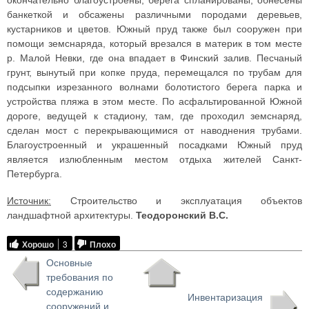
окончательно благоустроены, берега спланированы, обнесены
банкеткой и обсажены различными породами деревьев,
кустарников и цветов. Южный пруд также был сооружен при
помощи земснаряда, который врезался в материк в том месте
р. Малой Невки, где она впадает в Финский залив. Песчаный
грунт, вынутый при копке пруда, перемещался по трубам для
подсыпки изрезанного волнами болотистого берега парка и
устройства пляжа в этом месте. По асфальтированной Южной
дороге, ведущей к стадиону, там, где проходил земснаряд,
сделан мост с перекрывающимися от наводнения трубами.
Благоустроенный и украшенный посадками Южный пруд
является излюбленным местом отдыха жителей Санкт-
Петербурга.
Источник:
Строительство и эксплуатация объектов
ландшафтной архитектуры.
Теодоронский В.С.
Хорошо
3
Плохо
Основные
требования по
содержанию
Инвентаризация
сооружений и