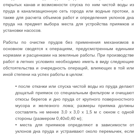
открытых канав и возможности спуска по ним чистой воды из
пруда в канализационную сеть города или водные протоки, а
также для расчета объемов работ и определения уклонов дна
пруда на предмет выбора места для устройства приямков и
установки насосов.
Работы по очистке прудов без применения механизмов в
основном сводятся к операциям, предусмотренным едиными
нормами и расценками на земляные работы. При производстве
работ в летних условиях необходимо иметь в виду следующие
обстоятельства и очередность операций, влияющих в той или
иной степени на успех работы в целом:
• после откачки или спуска чистой воды из пруда делают
дощатый приямок со специальным фильтром и очищают
откосы берегов и дно пруда от крупного поверхностного
мусора и железного лома; размеры приямка должны
составлять не менее 3,0 х 3,0 х 1,5 м с окном с одной
стороны (размером 0,40x0,40 м);
• места для приямков определяют в зависимости от
уклонов дна пруда и устраивают около перемычек, если