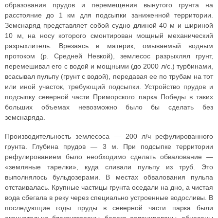
образования прудов и перемещения вынутого грунта на
расстояние до 1 км для подсыпки заниженной территории.
Земснаряд представляет собой судно длиной 40 м и шириной
10 м, на носу которого смонтирован мощный механический
разрыхлитель. Врезаясь в материк, омываемый водным
протоком (р. Средней Невкой), землесос разрыхлял грунт,
перемешивал его с водой и мощными (до 2000 л/с.) турбинами,
всасывал пульпу (грунт с водой), передавая ее по трубам на тот
или иной участок, требующий подсыпки. Устройство прудов и
подсыпку северной части Приморского парка Победы в таких
больших объемах невозможно было бы сделать без
земснаряда.
Производительность землесоса — 200 л/ч рефулированного
грунта. Глубина прудов — 3 м. При подсыпке территории
рефулированием было необходимо сделать обвалование —
«земляные тарелки», куда сливали пульпу из труб. Это
выполнялось бульдозерами. В местах обвалования пульпа
отстаивалась. Крупные частицы грунта оседали на дно, а чистая
вода сбегала в реку через специально устроенные водосливы. В
последующие годы пруды в северной части парка были