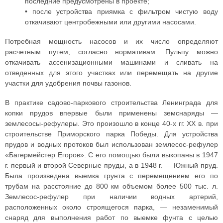
последние предусмотрены в проекте;
• после устройства приямка с фильтром чистую воду
откачивают центробежными или другими насосами.
Потребная мощность насосов и их число определяют
расчетным путем, согласно нормативам. Пульпу можно
откачивать ассенизационными машинами и сливать на
отведенных для этого участках или перемещать на другие
участки для удобрения почвы газонов.
В практике садово-паркового строительства Ленинграда для
копки прудов впервые были применены земснаряды —
землесосы-рефулеры. Это произошло в конце 40-х гг. XX в. при
строительстве Приморского парка Победы. Для устройства
прудов и водных протоков был использован землесос-рефулер
«Багермейстер Егоров». С его помощью были выкопаны в 1947
г. первый и второй Северные пруды, а в 1948 г. — Южный пруд.
Была произведена выемка грунта с перемещением его по
трубам на расстояние до 800 км объемом более 500 тыс. л.
Землесос-рефулер при наличии водных артерий,
расположенных около строящегося парка, — незаменимый
снаряд для выполнения работ по выемке фунта с целью