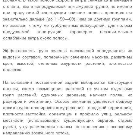
кронами. В такой полосе скорость ветра снижается в меньшей
степени, чем в непродуваемой или ажурной группе, но именно
при продуваемой конструкции влияние полосы простирается
значительно дальше (до Н=50—60), чем за другими группами,
не вызывая к тому же турбулентных возмущений. Для полосы
продуваемой конструкции характерно незначительное
ослабление ветра около полосы.
Эффективность групп зеленых насаждений определяется их
видовым составом, поперечным сечением массива, развитием
крон, высотой, степенью ажурности растений, плотностью
подлеска.
На основании поставленной задачи выбираются конструкция
полосы, схема размещения растений (с учетом отдельных
групп растений, одиночных деревьев, наличия полян, их
размеров и очертаний). Особое внимание уделяется общему
архитектурно-планировочному решению городской территории,
плотности застройки, ориентации и профилю улиц, рельефу
местности (использованию существующих оврагов, старых
русел), углу размещения полосы по отношению к основному
направлению воздушного потока.