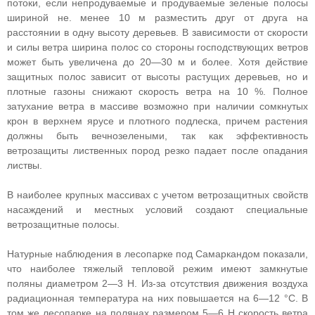
потоки, если непродуваемые и продуваемые зеленые полосы
шириной не. менее 10 м разместить друг от друга на
расстоянии в одну высоту деревьев. В зависимости от скорости
и силы ветра ширина полос со стороны господствующих ветров
может быть увеличена до 20—30 м и более. Хотя действие
защитных полос зависит от высоты растущих деревьев, но и
плотные газоны снижают скорость ветра на 10 %. Полное
затухание ветра в массиве возможно при наличии сомкнутых
крон в верхнем ярусе и плотного подлеска, причем растения
должны быть вечнозелеными, так как эффективность
ветрозащиты лиственных пород резко падает после опадания
листвы.
В наиболее крупных массивах с учетом ветрозащитных свойств
насаждений и местных условий создают специальные
ветрозащитные полосы.
Натурные наблюдения в лесопарке под Самаркандом показали,
что наиболее тяжелый тепловой режим имеют замкнутые
поляны диаметром 2—3 H. Из-за отсутствия движения воздуха
радиационная температура на них повышается на 6—12 °С. В
том же лесопарке на полянах размером 5—6 H скорость ветра