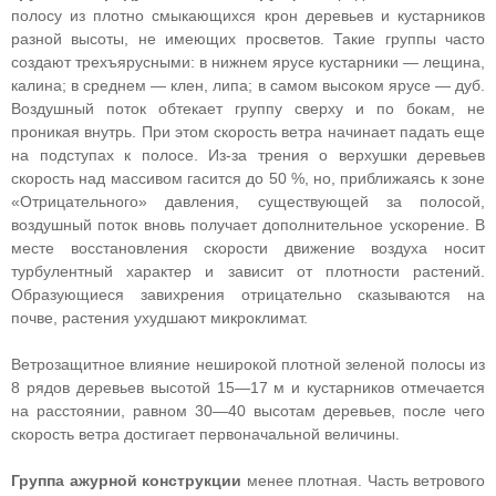
полосу из плотно смыкающихся крон деревьев и кустарников
разной высоты, не имеющих просветов. Такие группы часто
создают трехъярусными: в нижнем ярусе кустарники — лещина,
калина; в среднем — клен, липа; в самом высоком ярусе — дуб.
Воздушный поток обтекает группу сверху и по бокам, не
проникая внутрь. При этом скорость ветра начинает падать еще
на подступах к полосе. Из-за трения о верхушки деревьев
скорость над массивом гасится до 50 %, но, приближаясь к зоне
«Отрицательного» давления, существующей за полосой,
воздушный поток вновь получает дополнительное ускорение. В
месте восстановления скорости движение воздуха носит
турбулентный характер и зависит от плотности растений.
Образующиеся завихрения отрицательно сказываются на
почве, растения ухудшают микроклимат.
Ветрозащитное влияние неширокой плотной зеленой полосы из
8 рядов деревьев высотой 15—17 м и кустарников отмечается
на расстоянии, равном 30—40 высотам деревьев, после чего
скорость ветра достигает первоначальной величины.
Группа ажурной конструкции
менее плотная. Часть ветрового