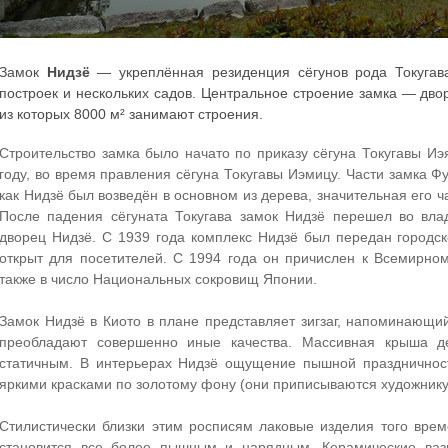
Замок
Нидзё
— укреплённая резиденция сёгунов рода Токугава
построек и нескольких садов. Центральное строение замка — дв
из которых 8000 м² занимают строения.
Строительство замка было начато по приказу сёгуна Токугавы Иэя
году, во время правления сёгуна Токугавы Иэмицу. Части замка 
как Нидзё был возведён в основном из дерева, значительная его ч
После падения сёгуната Токугава замок Нидзё перешел во вл
дворец Нидзё. С 1939 года комплекс Нидзё был передан городск
открыт для посетителей. С 1994 года он причислен к Всемирн
также в число Национальных сокровищ Японии.
Замок Нидзё в Киото в плане представляет зигзаг, напоминающи
преобладают совершенно иные качества. Массивная крыша д
статичным. В интерьерах Нидзё ощущение пышной праздничнос
яркими красками по золотому фону (они приписываются художнику
Стилистически близки этим росписям лаковые изделия того вре
становится все более пышным и нарядным. Керамические вазы