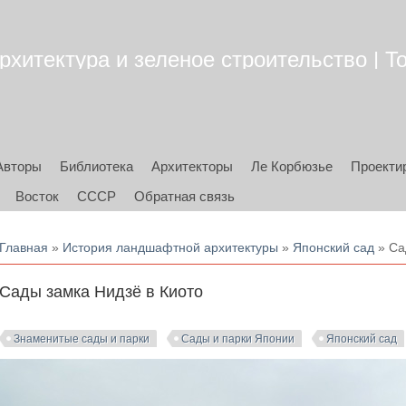
итектура и зеленое строительство | To
Авторы
Библиотека
Архитекторы
Ле Корбюзье
Проекти
Восток
СССР
Обратная связь
Вы здесь
Главная
»
История ландшафтной архитектуры
»
Японский сад
» Са
Сады замка Нидзё в Киото
Знаменитые сады и парки
Сады и парки Японии
Японский сад