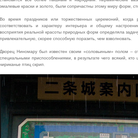
эмалевые краски и золото, были сопричастны этому миру форм, сто
Во время праздников или торжественных церемоний, когда 
соответствовать и характеру интерьера и общему настроени
восприятия реальной красоты природных форм определяла задач
привлекательную, скорее способную поразить, чем взволновать.
Дворец Ниномару был известен своим «соловьиным» полом – от
специальными приспособлениями, в результате чего всякий, кт
чириканье птиц скрип.