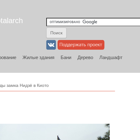
talarch
рование
Жилые здания
Бани
Дерево
Ландшафт
ды замка Нидзё в Киото