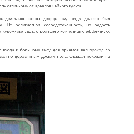
ль отличному от идеалов чайного культа.
раздвигались стены дворца, вид сада должен был
ю. Не религиозная сосредоточенность, но радость
у художника сада, строившего композицию эффектную,
 входа к большому залу для приемов вел проход со
о шел по деревянным доскам пола, слышал похожий на