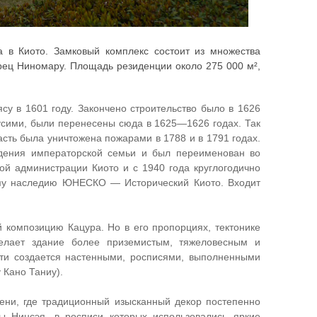
 в Киото. Замковый комплекс состоит из множества
орец Ниномару. Площадь резиденции около 275 000 м²,
су в 1601 году. Закончено строительство было в 1626
Фусими, были перенесены сюда в 1625—1626 годах. Так
асть была уничтожена пожарами в 1788 и в 1791 годах.
адения императорской семьи и был переименован во
ой администрации Киото и с 1940 года круглогодично
ому наследию ЮНЕСКО — Исторический Киото. Входит
й композицию Кацура. Но в его пропорциях, тектонике
елает здание более приземистым, тяжеловесным и
ти создается настенными, росписями, выполненными
 Кано Таниу).
мени, где традиционный изысканный декор постепенно
 Нинсэя, в росписи которых использовались яркие